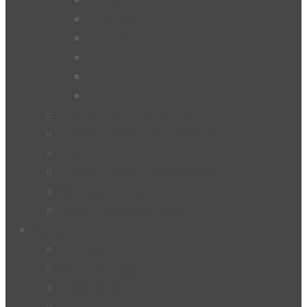
2018/19
2017/18
2016/17
2015/16
2014/15
Lehrerinnen und Lehrer
Studentinnen und Studenten
Eltern
Peers-Projekt “Lernbuddies”
Soziales Lernen
BeratungslehrerInnen
Service
Kontakt
Schulkalender
Formulare
Hausordnung