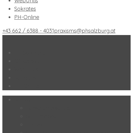
WebUntis
Sokrates
PH-Online
+43 662 / 6388 - 4031
praxisms@phsalzburg.at
Praxis-MS der PH Salzburg
PH Salzburg
Office 365+
WebUntis
Sokrates
PH-Online
Schule
Forschungsschule
Schulmagazin
Inklusion
SoL – „Selbstorganisiertes Lernen“