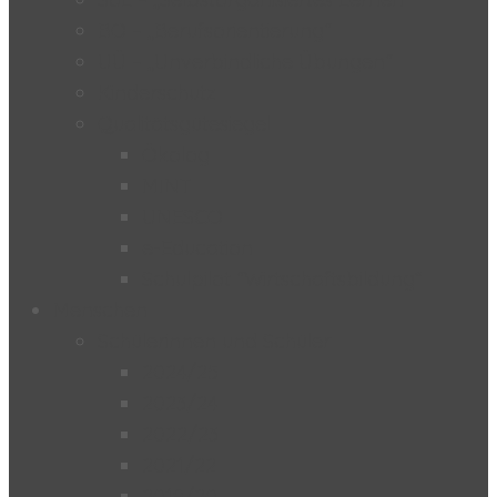
BO – „Berufsorientierung“
UÜ – „Unverbindliche Übungen“
Kinderschutz
Qualitätsgütesiegel
Ökolog
MINT
UNESCO
e-Education
Schulpilot “Wirtschaftsbildung”
Menschen
Schülerinnen und Schüler
2024/25
2023/24
2022/23
2021/22
2019/20