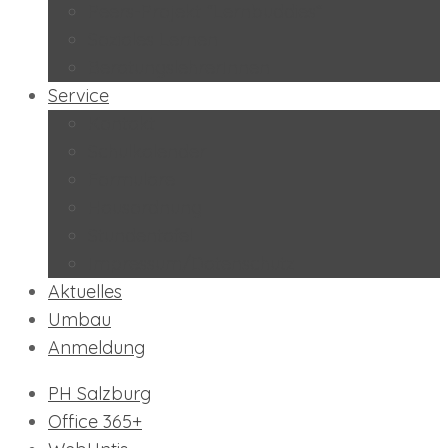
Peers-Projekt “Lernbuddies”
Soziales Lernen
BeratungslehrerInnen
Service
Kontakt
Schulkalender
Formulare
Hausordnung
Stundentafel
Impressum/Datenschutz
Aktuelles
Umbau
Anmeldung
PH Salzburg
Office 365+