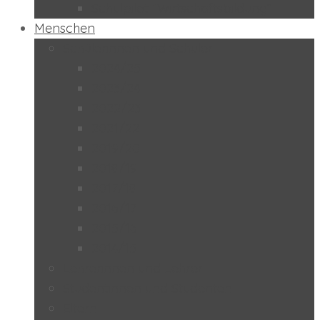
Schulpilot “Wirtschaftsbildung”
Menschen
Schülerinnen und Schüler
2024/25
2023/24
2022/23
2021/22
2019/20
2018/19
2017/18
2016/17
2015/16
2014/15
Lehrerinnen und Lehrer
Studentinnen und Studenten
Eltern