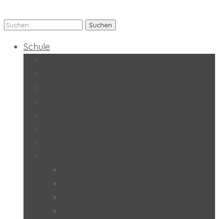
Suchen
Praxis-MS der PH Salzburg
nach:
Schule
Forschungsschule
Schulmagazin
Inklusion
SoL – „Selbstorganisiertes Lernen“
BO – „Berufsorientierung“
UÜ – „Unverbindliche Übungen“
Kinderschutz
Qualitätsgütesiegel
Ökolog
MINT
UNESCO
e-Education