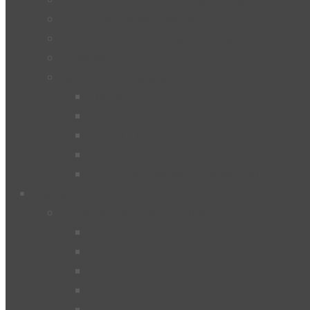
BO – „Berufsorientierung“
UÜ – „Unverbindliche Übungen“
Kinderschutz
Qualitätsgütesiegel
Ökolog
MINT
UNESCO
e-Education
Schulpilot “Wirtschaftsbildung”
Menschen
Schülerinnen und Schüler
2024/25
2023/24
2022/23
2021/22
2019/20