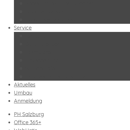
Peers-Projekt “Lernbuddies”
Soziales Lernen
BeratungslehrerInnen
Service
Kontakt
Schulkalender
Formulare
Hausordnung
Stundentafel
Impressum/Datenschutz
Aktuelles
Umbau
Anmeldung
PH Salzburg
Office 365+