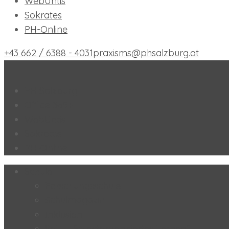
WebUntis
Sokrates
PH-Online
+43 662 / 6388 - 4031
praxisms@phsalzburg.at
Praxis-MS der PH Salzburg
PH Salzburg
Office 365+
WebUntis
Sokrates
PH-Online
Schule
Forschungsschule
Schulmagazin
Inklusion
SoL – „Selbstorganisiertes Lernen“