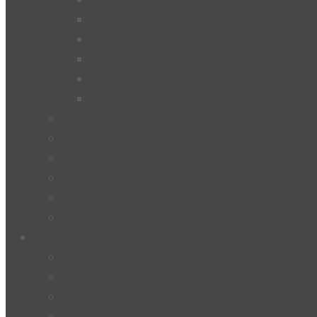
2018/19
2017/18
2016/17
2015/16
2014/15
Lehrerinnen und Lehrer
Studentinnen und Studenten
Eltern
Peers-Projekt “Lernbuddies”
Soziales Lernen
BeratungslehrerInnen
Service
Kontakt
Schulkalender
Formulare
Hausordnung