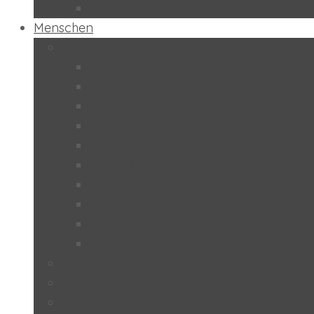
Schulpilot “Wirtschaftsbildung”
Menschen
Schülerinnen und Schüler
2024/25
2023/24
2022/23
2021/22
2019/20
2018/19
2017/18
2016/17
2015/16
2014/15
Lehrerinnen und Lehrer
Studentinnen und Studenten
Eltern