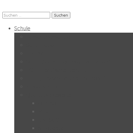
Suchen
Praxis-MS der PH Salzburg
nach:
Schule
Forschungsschule
Schulmagazin
Inklusion
SoL – „Selbstorganisiertes Lernen“
BO – „Berufsorientierung“
UÜ – „Unverbindliche Übungen“
Kinderschutz
Qualitätsgütesiegel
Ökolog
MINT
UNESCO
e-Education