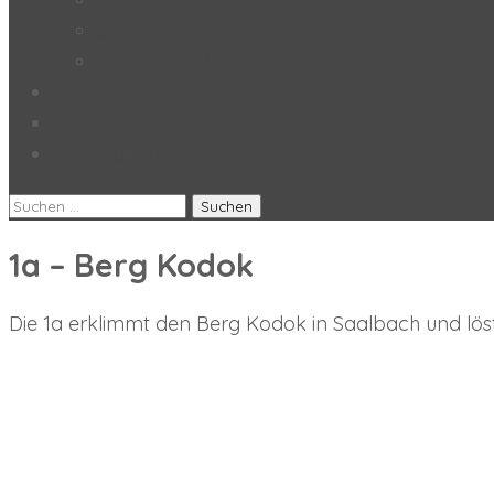
Stundentafel
Impressum/Datenschutz
Aktuelles
Umbau
Anmeldung
Suchen
nach:
1a – Berg Kodok
Die 1a erklimmt den Berg Kodok in Saalbach und lös