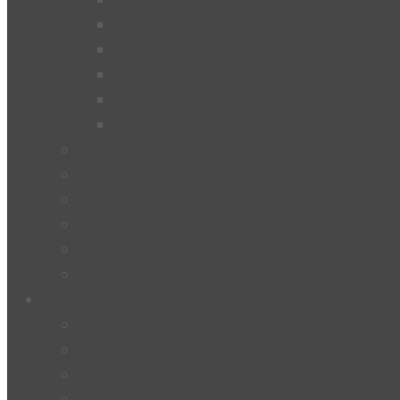
2018/19
2017/18
2016/17
2015/16
2014/15
Lehrerinnen und Lehrer
Studentinnen und Studenten
Eltern
Peers-Projekt “Lernbuddies”
Soziales Lernen
BeratungslehrerInnen
Service
Kontakt
Schulkalender
Formulare
Hausordnung