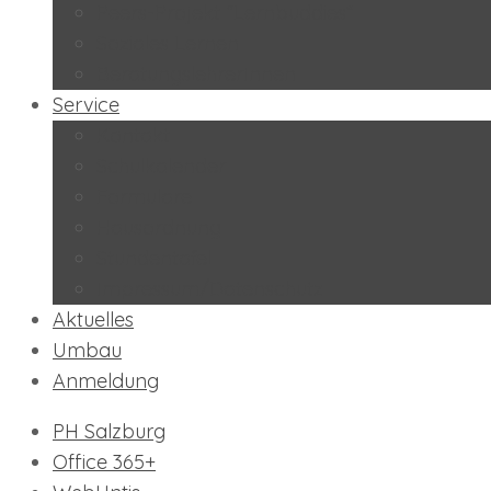
Peers-Projekt “Lernbuddies”
Soziales Lernen
BeratungslehrerInnen
Service
Kontakt
Schulkalender
Formulare
Hausordnung
Stundentafel
Impressum/Datenschutz
Aktuelles
Umbau
Anmeldung
PH Salzburg
Office 365+