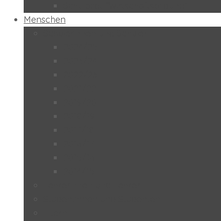
Schulpilot “Wirtschaftsbildung”
Menschen
Schülerinnen und Schüler
2024/25
2023/24
2022/23
2021/22
2019/20
2018/19
2017/18
2016/17
2015/16
2014/15
Lehrerinnen und Lehrer
Studentinnen und Studenten
Eltern