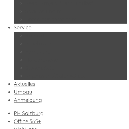
Peers-Projekt “Lernbuddies”
Soziales Lernen
BeratungslehrerInnen
Service
Kontakt
Schulkalender
Formulare
Hausordnung
Stundentafel
Impressum/Datenschutz
Aktuelles
Umbau
Anmeldung
PH Salzburg
Office 365+