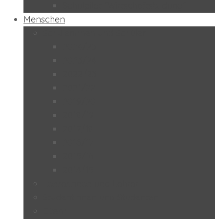
Schulpilot “Wirtschaftsbildung”
Menschen
Schülerinnen und Schüler
2024/25
2023/24
2022/23
2021/22
2019/20
2018/19
2017/18
2016/17
2015/16
2014/15
Lehrerinnen und Lehrer
Studentinnen und Studenten
Eltern