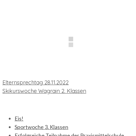
Beitragsnavigation
Elternsprechtag 28.11.2022
Skikurswoche Wagrain 2. Klassen
neueste Beiträge
Eis!
Sportwoche 3. Klassen
Erfolgreiche Teilnahme der Praxismittelschule