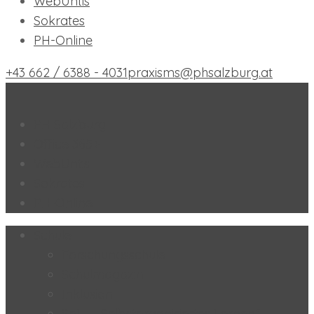
WebUntis
Sokrates
PH-Online
+43 662 / 6388 - 4031
praxisms@phsalzburg.at
Praxis-MS der PH Salzburg
PH Salzburg
Office 365+
WebUntis
Sokrates
PH-Online
Schule
Forschungsschule
Schulmagazin
Inklusion
SoL – „Selbstorganisiertes Lernen“