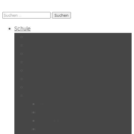
Suchen
Praxis-MS der PH Salzburg
nach:
Schule
Forschungsschule
Schulmagazin
Inklusion
SoL – „Selbstorganisiertes Lernen“
BO – „Berufsorientierung“
UÜ – „Unverbindliche Übungen“
Kinderschutz
Qualitätsgütesiegel
Ökolog
MINT
UNESCO
e-Education