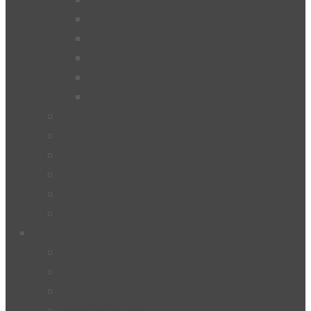
2018/19
2017/18
2016/17
2015/16
2014/15
Lehrerinnen und Lehrer
Studentinnen und Studenten
Eltern
Peers-Projekt “Lernbuddies”
Soziales Lernen
BeratungslehrerInnen
Service
Kontakt
Schulkalender
Formulare
Hausordnung