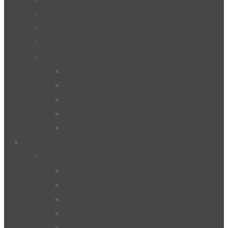
BO – „Berufsorientierung“
UÜ – „Unverbindliche Übungen“
Kinderschutz
Qualitätsgütesiegel
Ökolog
MINT
UNESCO
e-Education
Schulpilot “Wirtschaftsbildung”
Menschen
Schülerinnen und Schüler
2024/25
2023/24
2022/23
2021/22
2019/20