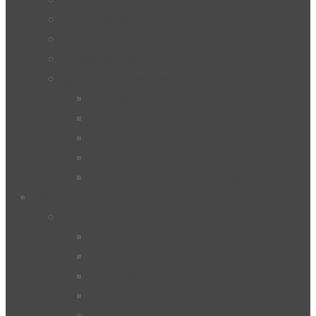
BO – „Berufsorientierung“
UÜ – „Unverbindliche Übungen“
Kinderschutz
Qualitätsgütesiegel
Ökolog
MINT
UNESCO
e-Education
Schulpilot “Wirtschaftsbildung”
Menschen
Schülerinnen und Schüler
2024/25
2023/24
2022/23
2021/22
2019/20