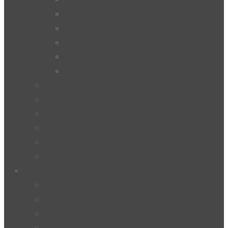
2018/19
2017/18
2016/17
2015/16
2014/15
Lehrerinnen und Lehrer
Studentinnen und Studenten
Eltern
Peers-Projekt “Lernbuddies”
Soziales Lernen
BeratungslehrerInnen
Service
Kontakt
Schulkalender
Formulare
Hausordnung