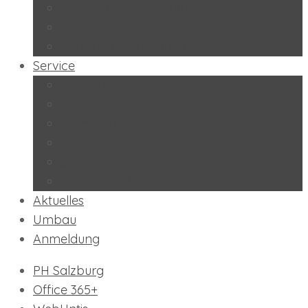
Peers-Projekt “Lernbuddies”
Soziales Lernen
BeratungslehrerInnen
Service
Kontakt
Schulkalender
Formulare
Hausordnung
Stundentafel
Impressum/Datenschutz
Aktuelles
Umbau
Anmeldung
PH Salzburg
Office 365+