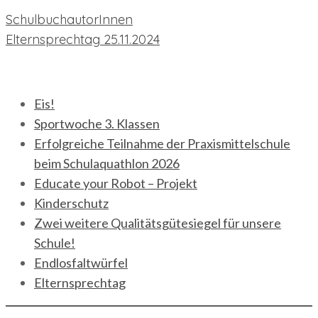
Beitragsnavigation
SchulbuchautorInnen
Elternsprechtag 25.11.2024
neueste Beiträge
Eis!
Sportwoche 3. Klassen
Erfolgreiche Teilnahme der Praxismittelschule
beim Schulaquathlon 2026
Educate your Robot – Projekt
Kinderschutz
Zwei weitere Qualitätsgütesiegel für unsere
Schule!
Endlosfaltwürfel
Elternsprechtag