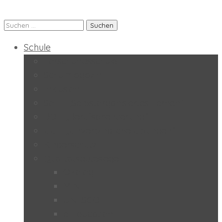
Suchen
Praxis-MS der PH Salzburg
nach:
Schule
Forschungsschule
Schulmagazin
Inklusion
SoL – „Selbstorganisiertes Lernen“
BO – „Berufsorientierung“
UÜ – „Unverbindliche Übungen“
Kinderschutz
Qualitätsgütesiegel
Ökolog
MINT
UNESCO
e-Education