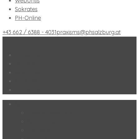
WebUntis
Sokrates
PH-Online
+43 662 / 6388 - 4031
praxisms@phsalzburg.at
Praxis-MS der PH Salzburg
PH Salzburg
Office 365+
WebUntis
Sokrates
PH-Online
Schule
Forschungsschule
Schulmagazin
Inklusion
SoL – „Selbstorganisiertes Lernen“