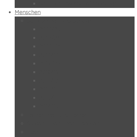
Schulpilot “Wirtschaftsbildung”
Menschen
Schülerinnen und Schüler
2024/25
2023/24
2022/23
2021/22
2019/20
2018/19
2017/18
2016/17
2015/16
2014/15
Lehrerinnen und Lehrer
Studentinnen und Studenten
Eltern