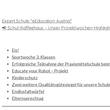
Beitragsnavigation
Expert.Schule “eEducation Austria”
📢 Schul-Kaffeehaus – Unser Projektwochen-Highligh
neueste Beiträge
Eis!
Sportwoche 3. Klassen
Erfolgreiche Teilnahme der Praxismittelschule bei
Educate your Robot – Projekt
Kinderschutz
Zwei weitere Qualitätsgütesiegel für unsere Schul
Endlosfaltwürfel
Elternsprechtag