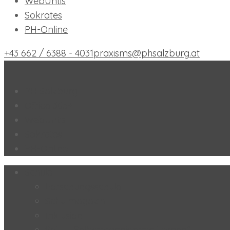
WebUntis
Sokrates
PH-Online
+43 662 / 6388 - 4031
praxisms@phsalzburg.at
Praxis-MS der PH Salzburg
PH Salzburg
Office 365+
WebUntis
Sokrates
PH-Online
Schule
Forschungsschule
Schulmagazin
Inklusion
SoL – „Selbstorganisiertes Lernen“