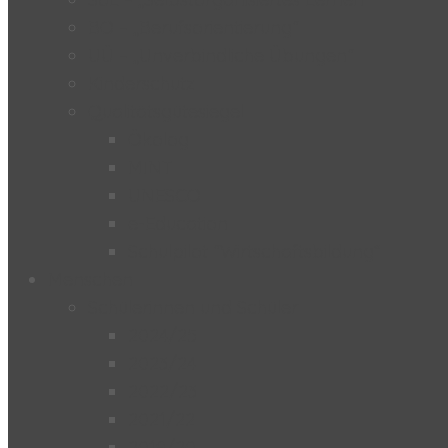
BO – „Berufsorientierung“
UÜ – „Unverbindliche Übungen“
Kinderschutz
Qualitätsgütesiegel
Ökolog
MINT
UNESCO
e-Education
Schulpilot “Wirtschaftsbildung”
Menschen
Schülerinnen und Schüler
2024/25
2023/24
2022/23
2021/22
2019/20