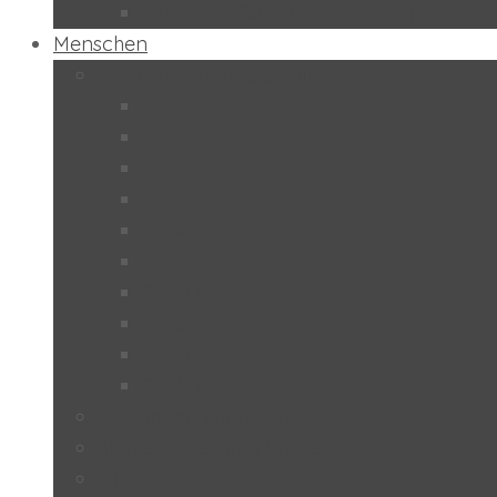
Schulpilot “Wirtschaftsbildung”
Menschen
Schülerinnen und Schüler
2024/25
2023/24
2022/23
2021/22
2019/20
2018/19
2017/18
2016/17
2015/16
2014/15
Lehrerinnen und Lehrer
Studentinnen und Studenten
Eltern