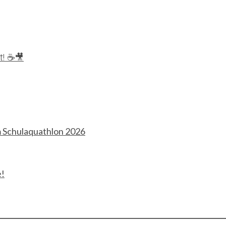
t! ☕🎥
m Schulaquathlon 2026
e!