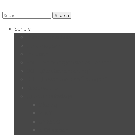
Suchen
Praxis-MS der PH Salzburg
nach:
Schule
Forschungsschule
Schulmagazin
Inklusion
SoL – „Selbstorganisiertes Lernen“
BO – „Berufsorientierung“
UÜ – „Unverbindliche Übungen“
Kinderschutz
Qualitätsgütesiegel
Ökolog
MINT
UNESCO
e-Education