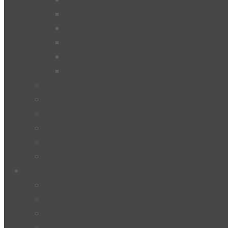
2018/19
2017/18
2016/17
2015/16
2014/15
Lehrerinnen und Lehrer
Studentinnen und Studenten
Eltern
Peers-Projekt “Lernbuddies”
Soziales Lernen
BeratungslehrerInnen
Service
Kontakt
Schulkalender
Formulare
Hausordnung