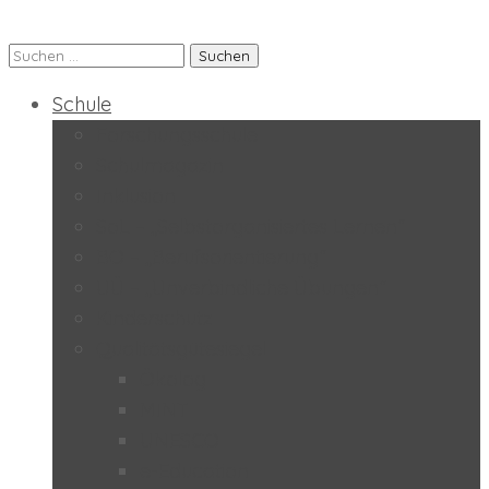
Suchen
Praxis-MS der PH Salzburg
nach:
Schule
Forschungsschule
Schulmagazin
Inklusion
SoL – „Selbstorganisiertes Lernen“
BO – „Berufsorientierung“
UÜ – „Unverbindliche Übungen“
Kinderschutz
Qualitätsgütesiegel
Ökolog
MINT
UNESCO
e-Education