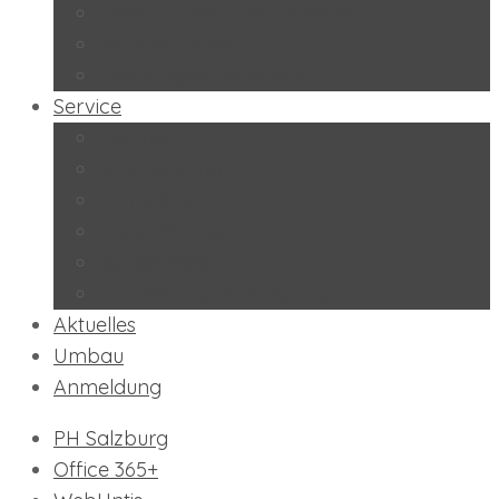
Peers-Projekt “Lernbuddies”
Soziales Lernen
BeratungslehrerInnen
Service
Kontakt
Schulkalender
Formulare
Hausordnung
Stundentafel
Impressum/Datenschutz
Aktuelles
Umbau
Anmeldung
PH Salzburg
Office 365+