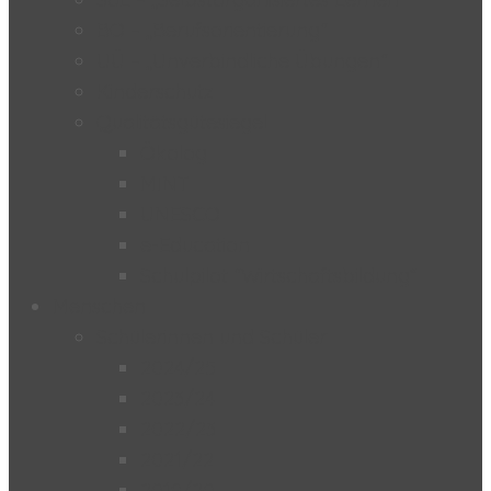
BO – „Berufsorientierung“
UÜ – „Unverbindliche Übungen“
Kinderschutz
Qualitätsgütesiegel
Ökolog
MINT
UNESCO
e-Education
Schulpilot “Wirtschaftsbildung”
Menschen
Schülerinnen und Schüler
2024/25
2023/24
2022/23
2021/22
2019/20