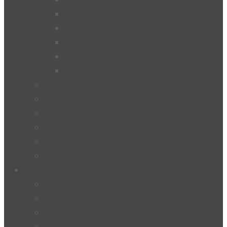
2018/19
2017/18
2016/17
2015/16
2014/15
Lehrerinnen und Lehrer
Studentinnen und Studenten
Eltern
Peers-Projekt “Lernbuddies”
Soziales Lernen
BeratungslehrerInnen
Service
Kontakt
Schulkalender
Formulare
Hausordnung