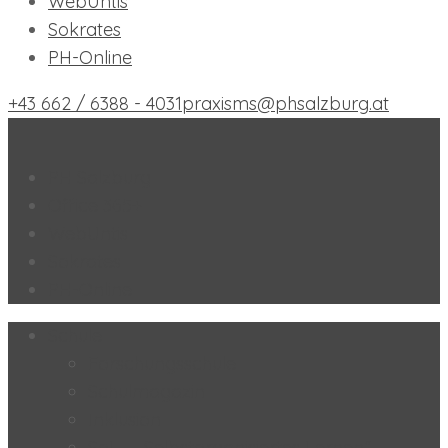
WebUntis
Sokrates
PH-Online
+43 662 / 6388 - 4031
praxisms@phsalzburg.at
Praxis-MS der PH Salzburg
PH Salzburg
Office 365+
WebUntis
Sokrates
PH-Online
Schule
Forschungsschule
Schulmagazin
Inklusion
SoL – „Selbstorganisiertes Lernen“