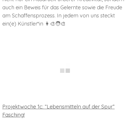
auch ein Beweis für das Gelernte sowie die Freude
am Schaffensprozess. In jedem von uns steckt
ein(e) Künstler*in 👩‍🎨🧑‍🎨
Beitragsnavigation
Projektwoche 1c: “Lebensmitteln auf der Spur”
Fasching!
neueste Beiträge