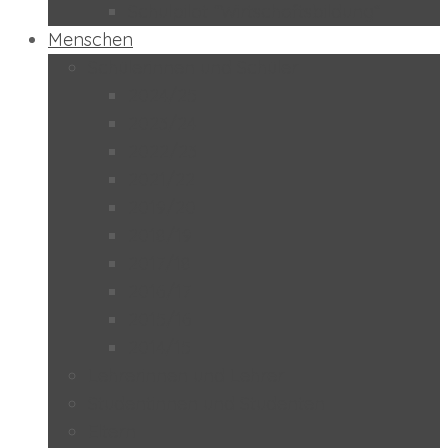
Schulpilot “Wirtschaftsbildung”
Menschen
Schülerinnen und Schüler
2024/25
2023/24
2022/23
2021/22
2019/20
2018/19
2017/18
2016/17
2015/16
2014/15
Lehrerinnen und Lehrer
Studentinnen und Studenten
Eltern