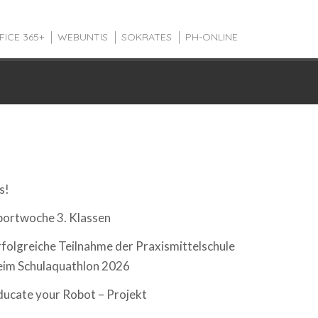
FICE 365+
WEBUNTIS
SOKRATES
PH-ONLINE
EUESTE BEITRÄGE
s!
portwoche 3. Klassen
rfolgreiche Teilnahme der Praxismittelschule
eim Schulaquathlon 2026
ducate your Robot – Projekt