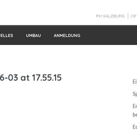
PH SALZBURG
OF
UELLES
UMBAU
ANMELDUNG
N
03 at 17.55.15
Ei
S
E
b
E