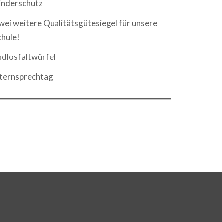
inderschutz
wei weitere Qualitätsgütesiegel für unsere
chule!
ndlosfaltwürfel
lternsprechtag