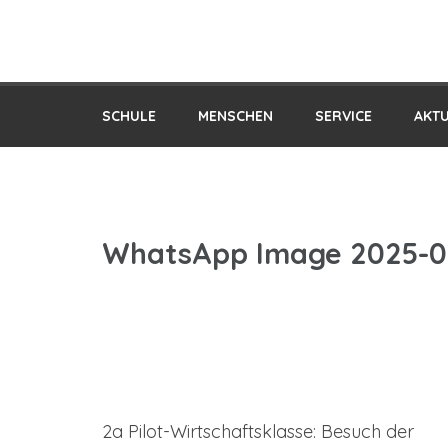
Praxis-MS der PH Salzburg
SCHULE
MENSCHEN
SERVICE
AKT
WhatsApp Image 2025-06-
Beitragsnavigation
2a Pilot-Wirtschaftsklasse: Besuch der