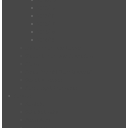
2018/19
2017/18
2016/17
2015/16
2014/15
Lehrerinnen und Lehrer
Studentinnen und Studenten
Eltern
Peers-Projekt “Lernbuddies”
Soziales Lernen
BeratungslehrerInnen
Service
Kontakt
Schulkalender
Formulare
Hausordnung