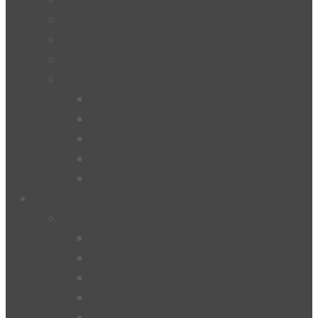
BO – „Berufsorientierung“
UÜ – „Unverbindliche Übungen“
Kinderschutz
Qualitätsgütesiegel
Ökolog
MINT
UNESCO
e-Education
Schulpilot “Wirtschaftsbildung”
Menschen
Schülerinnen und Schüler
2024/25
2023/24
2022/23
2021/22
2019/20