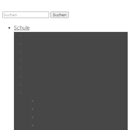
Suchen
Praxis-MS der PH Salzburg
nach:
Schule
Forschungsschule
Schulmagazin
Inklusion
SoL – „Selbstorganisiertes Lernen“
BO – „Berufsorientierung“
UÜ – „Unverbindliche Übungen“
Kinderschutz
Qualitätsgütesiegel
Ökolog
MINT
UNESCO
e-Education