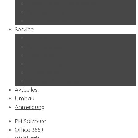
Peers-Projekt “Lernbuddies”
Soziales Lernen
BeratungslehrerInnen
Service
Kontakt
Schulkalender
Formulare
Hausordnung
Stundentafel
Impressum/Datenschutz
Aktuelles
Umbau
Anmeldung
PH Salzburg
Office 365+