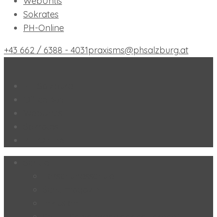
WebUntis
Sokrates
PH-Online
+43 662 / 6388 - 4031
praxisms@phsalzburg.at
Praxis-MS der PH Salzburg
PH Salzburg
Office 365+
WebUntis
Sokrates
PH-Online
Schule
Forschungsschule
Schulmagazin
Inklusion
SoL – „Selbstorganisiertes Lernen“