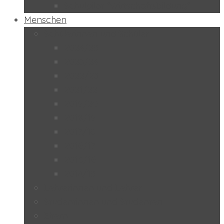
Schulpilot “Wirtschaftsbildung”
Menschen
Schülerinnen und Schüler
2024/25
2023/24
2022/23
2021/22
2019/20
2018/19
2017/18
2016/17
2015/16
2014/15
Lehrerinnen und Lehrer
Studentinnen und Studenten
Eltern