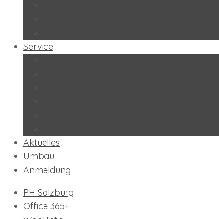
Peers-Projekt “Lernbuddies”
Soziales Lernen
BeratungslehrerInnen
Service
Kontakt
Schulkalender
Formulare
Hausordnung
Stundentafel
Impressum/Datenschutz
Aktuelles
Umbau
Anmeldung
PH Salzburg
Office 365+