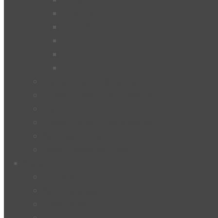
2018/19
2017/18
2016/17
2015/16
2014/15
Lehrerinnen und Lehrer
Studentinnen und Studenten
Eltern
Peers-Projekt “Lernbuddies”
Soziales Lernen
BeratungslehrerInnen
Service
Kontakt
Schulkalender
Formulare
Hausordnung