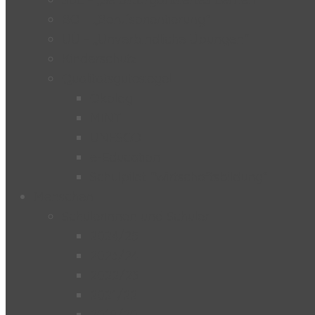
BO – „Berufsorientierung“
UÜ – „Unverbindliche Übungen“
Kinderschutz
Qualitätsgütesiegel
Ökolog
MINT
UNESCO
e-Education
Schulpilot “Wirtschaftsbildung”
Menschen
Schülerinnen und Schüler
2024/25
2023/24
2022/23
2021/22
2019/20