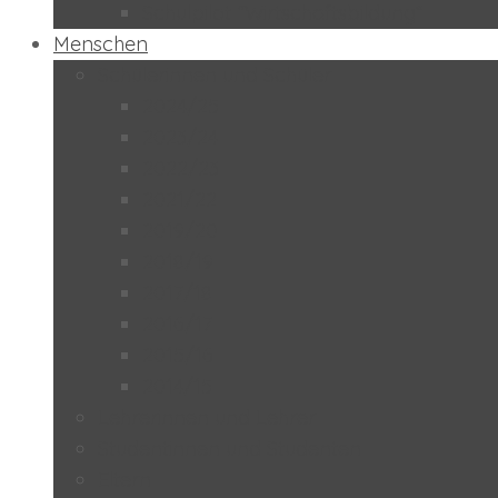
Schulpilot “Wirtschaftsbildung”
Menschen
Schülerinnen und Schüler
2024/25
2023/24
2022/23
2021/22
2019/20
2018/19
2017/18
2016/17
2015/16
2014/15
Lehrerinnen und Lehrer
Studentinnen und Studenten
Eltern