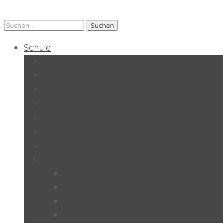
Suchen
Praxis-MS der PH Salzburg
nach:
Schule
Forschungsschule
Schulmagazin
Inklusion
SoL – „Selbstorganisiertes Lernen“
BO – „Berufsorientierung“
UÜ – „Unverbindliche Übungen“
Kinderschutz
Qualitätsgütesiegel
Ökolog
MINT
UNESCO
e-Education