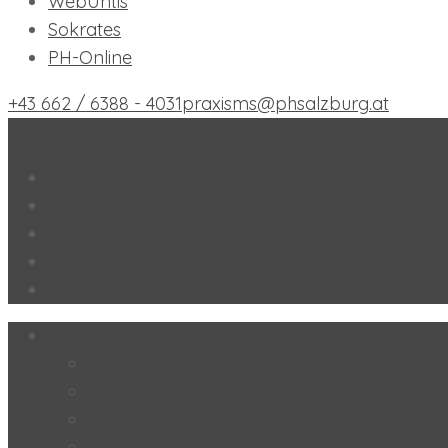
WebUntis
Sokrates
PH-Online
+43 662 / 6388 - 4031
praxisms@phsalzburg.at
Praxis-MS der PH Salzburg
PH Salzburg
Office 365+
WebUntis
Sokrates
PH-Online
Schule
Forschungsschule
Schulmagazin
Inklusion
SoL – „Selbstorganisiertes Lernen“