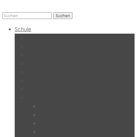
Suchen
Praxis-MS der PH Salzburg
nach:
Schule
Forschungsschule
Schulmagazin
Inklusion
SoL – „Selbstorganisiertes Lernen“
BO – „Berufsorientierung“
UÜ – „Unverbindliche Übungen“
Kinderschutz
Qualitätsgütesiegel
Ökolog
MINT
UNESCO
e-Education