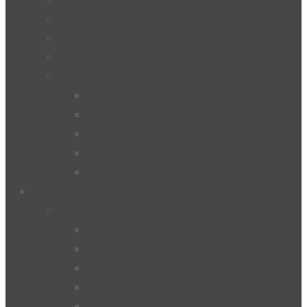
BO – „Berufsorientierung“
UÜ – „Unverbindliche Übungen“
Kinderschutz
Qualitätsgütesiegel
Ökolog
MINT
UNESCO
e-Education
Schulpilot “Wirtschaftsbildung”
Menschen
Schülerinnen und Schüler
2024/25
2023/24
2022/23
2021/22
2019/20