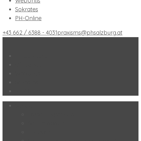
WebUntis
Sokrates
PH-Online
+43 662 / 6388 - 4031
praxisms@phsalzburg.at
Praxis-MS der PH Salzburg
PH Salzburg
Office 365+
WebUntis
Sokrates
PH-Online
Schule
Forschungsschule
Schulmagazin
Inklusion
SoL – „Selbstorganisiertes Lernen“