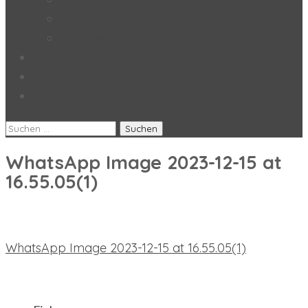
Stundentafel
Impressum/Datenschutz
Aktuelles
Umbau
Anmeldung
Suchen
nach:
WhatsApp Image 2023-12-15 at
16.55.05(1)
Beitragsnavigation
WhatsApp Image 2023-12-15 at 16.55.05(1)
neueste Beiträge