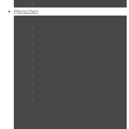
Schulpilot “Wirtschaftsbildung”
Menschen
Schülerinnen und Schüler
2024/25
2023/24
2022/23
2021/22
2019/20
2018/19
2017/18
2016/17
2015/16
2014/15
Lehrerinnen und Lehrer
Studentinnen und Studenten
Eltern