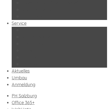
Peers-Projekt “Lernbuddies”
Soziales Lernen
BeratungslehrerInnen
Service
Kontakt
Schulkalender
Formulare
Hausordnung
Stundentafel
Impressum/Datenschutz
Aktuelles
Umbau
Anmeldung
PH Salzburg
Office 365+