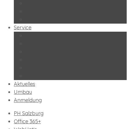
Peers-Projekt “Lernbuddies”
Soziales Lernen
BeratungslehrerInnen
Service
Kontakt
Schulkalender
Formulare
Hausordnung
Stundentafel
Impressum/Datenschutz
Aktuelles
Umbau
Anmeldung
PH Salzburg
Office 365+