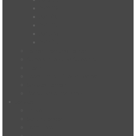
2018/19
2017/18
2016/17
2015/16
2014/15
Lehrerinnen und Lehrer
Studentinnen und Studenten
Eltern
Peers-Projekt “Lernbuddies”
Soziales Lernen
BeratungslehrerInnen
Service
Kontakt
Schulkalender
Formulare
Hausordnung