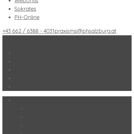
WebUntis
Sokrates
PH-Online
+43 662 / 6388 - 4031
praxisms@phsalzburg.at
Praxis-MS der PH Salzburg
PH Salzburg
Office 365+
WebUntis
Sokrates
PH-Online
Schule
Forschungsschule
Schulmagazin
Inklusion
SoL – „Selbstorganisiertes Lernen“