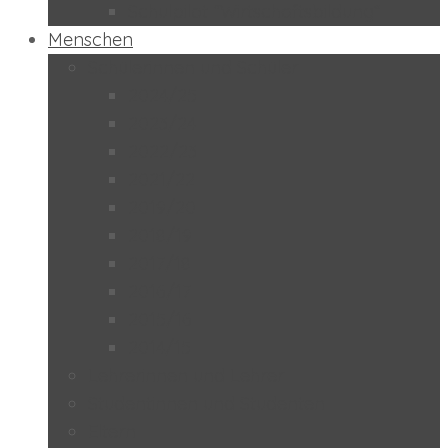
Schulpilot “Wirtschaftsbildung”
Menschen
Schülerinnen und Schüler
2024/25
2023/24
2022/23
2021/22
2019/20
2018/19
2017/18
2016/17
2015/16
2014/15
Lehrerinnen und Lehrer
Studentinnen und Studenten
Eltern