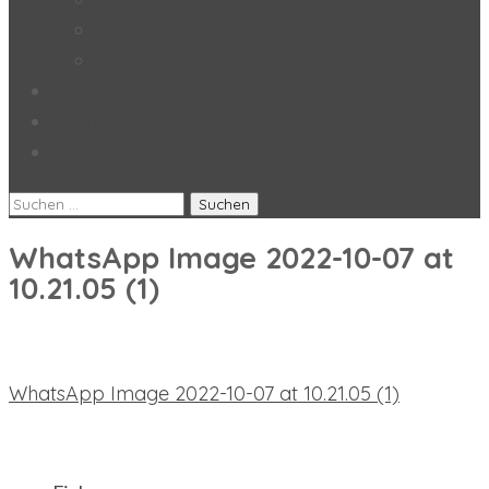
Stundentafel
Impressum/Datenschutz
Aktuelles
Umbau
Anmeldung
Suchen
nach:
WhatsApp Image 2022-10-07 at
10.21.05 (1)
Beitragsnavigation
WhatsApp Image 2022-10-07 at 10.21.05 (1)
neueste Beiträge