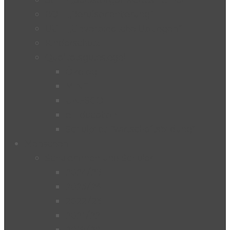
BO – „Berufsorientierung“
UÜ – „Unverbindliche Übungen“
Kinderschutz
Qualitätsgütesiegel
Ökolog
MINT
UNESCO
e-Education
Schulpilot “Wirtschaftsbildung”
Menschen
Schülerinnen und Schüler
2024/25
2023/24
2022/23
2021/22
2019/20