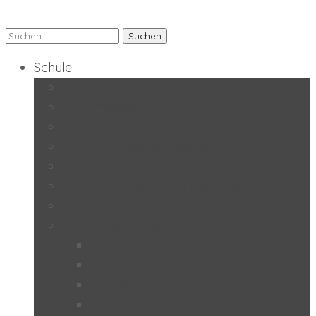
Suchen
Praxis-MS der PH Salzburg
nach:
Schule
Forschungsschule
Schulmagazin
Inklusion
SoL – „Selbstorganisiertes Lernen“
BO – „Berufsorientierung“
UÜ – „Unverbindliche Übungen“
Kinderschutz
Qualitätsgütesiegel
Ökolog
MINT
UNESCO
e-Education