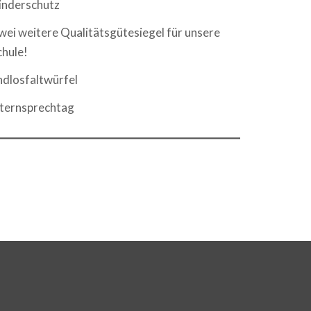
inderschutz
wei weitere Qualitätsgütesiegel für unsere
chule!
ndlosfaltwürfel
lternsprechtag