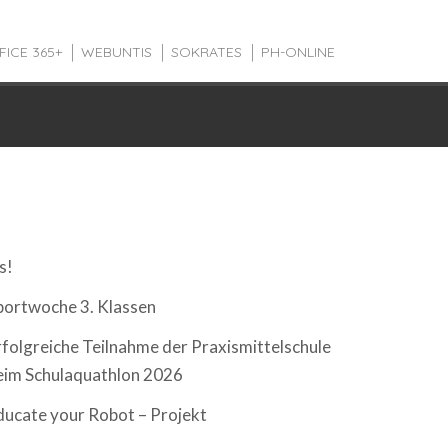
FICE 365+
WEBUNTIS
SOKRATES
PH-ONLINE
EUESTE BEITRÄGE
s!
portwoche 3. Klassen
rfolgreiche Teilnahme der Praxismittelschule
eim Schulaquathlon 2026
ducate your Robot – Projekt