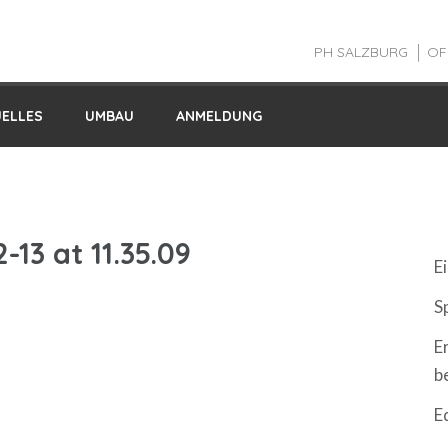
PH SALZBURG
OF
UELLES
UMBAU
ANMELDUNG
N
13 at 11.35.09
Ei
S
E
b
E