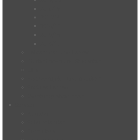
2018/19
2017/18
2016/17
2015/16
2014/15
Lehrerinnen und Lehrer
Studentinnen und Studenten
Eltern
Peers-Projekt “Lernbuddies”
Soziales Lernen
BeratungslehrerInnen
Service
Kontakt
Schulkalender
Formulare
Hausordnung