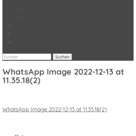
Stundentafel
Impressum/Datenschutz
Aktuelles
Umbau
Anmeldung
Suchen
nach:
WhatsApp Image 2022-12-13 at
11.35.18(2)
Beitragsnavigation
WhatsApp Image 2022-12-13 at 11.35.18(2)
neueste Beiträge