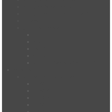
BO – „Berufsorientierung“
UÜ – „Unverbindliche Übungen“
Kinderschutz
Qualitätsgütesiegel
Ökolog
MINT
UNESCO
e-Education
Schulpilot “Wirtschaftsbildung”
Menschen
Schülerinnen und Schüler
2024/25
2023/24
2022/23
2021/22
2019/20