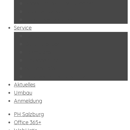
Peers-Projekt “Lernbuddies”
Soziales Lernen
BeratungslehrerInnen
Service
Kontakt
Schulkalender
Formulare
Hausordnung
Stundentafel
Impressum/Datenschutz
Aktuelles
Umbau
Anmeldung
PH Salzburg
Office 365+