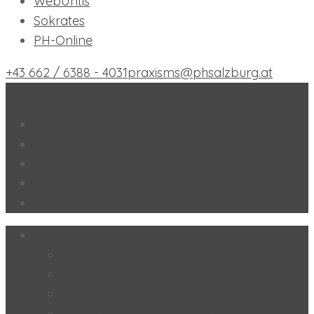
WebUntis
Sokrates
PH-Online
+43 662 / 6388 - 4031
praxisms@phsalzburg.at
Praxis-MS der PH Salzburg
PH Salzburg
Office 365+
WebUntis
Sokrates
PH-Online
Schule
Forschungsschule
Schulmagazin
Inklusion
SoL – „Selbstorganisiertes Lernen“