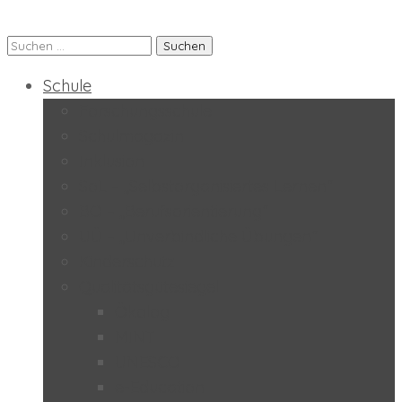
Suchen
Praxis-MS der PH Salzburg
nach:
Schule
Forschungsschule
Schulmagazin
Inklusion
SoL – „Selbstorganisiertes Lernen“
BO – „Berufsorientierung“
UÜ – „Unverbindliche Übungen“
Kinderschutz
Qualitätsgütesiegel
Ökolog
MINT
UNESCO
e-Education