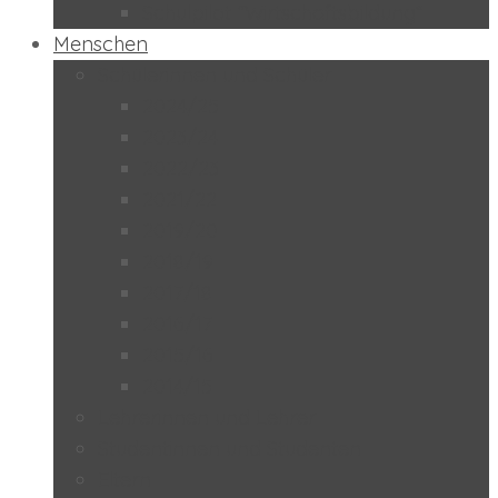
Schulpilot “Wirtschaftsbildung”
Menschen
Schülerinnen und Schüler
2024/25
2023/24
2022/23
2021/22
2019/20
2018/19
2017/18
2016/17
2015/16
2014/15
Lehrerinnen und Lehrer
Studentinnen und Studenten
Eltern