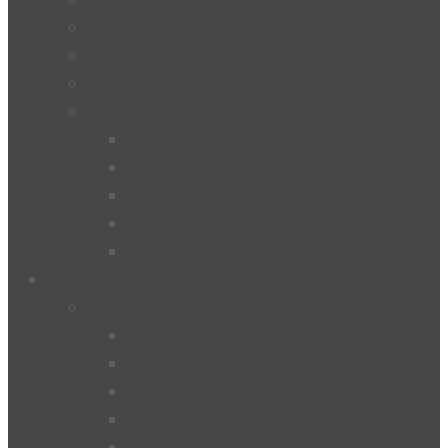
BO – „Berufsorientierung“
UÜ – „Unverbindliche Übungen“
Kinderschutz
Qualitätsgütesiegel
Ökolog
MINT
UNESCO
e-Education
Schulpilot “Wirtschaftsbildung”
Menschen
Schülerinnen und Schüler
2024/25
2023/24
2022/23
2021/22
2019/20