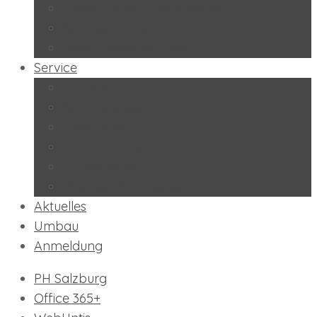
Peers-Projekt “Lernbuddies”
Soziales Lernen
BeratungslehrerInnen
Service
Kontakt
Schulkalender
Formulare
Hausordnung
Stundentafel
Impressum/Datenschutz
Aktuelles
Umbau
Anmeldung
PH Salzburg
Office 365+