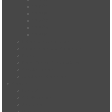
2018/19
2017/18
2016/17
2015/16
2014/15
Lehrerinnen und Lehrer
Studentinnen und Studenten
Eltern
Peers-Projekt “Lernbuddies”
Soziales Lernen
BeratungslehrerInnen
Service
Kontakt
Schulkalender
Formulare
Hausordnung