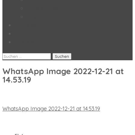
Stundentafel
Impressum/Datenschutz
Aktuelles
Umbau
Anmeldung
Suchen
nach:
WhatsApp Image 2022-12-21 at
14.53.19
Beitragsnavigation
WhatsApp Image 2022-12-21 at 14.53.19
neueste Beiträge