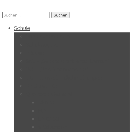
Suchen
Praxis-MS der PH Salzburg
nach:
Schule
Forschungsschule
Schulmagazin
Inklusion
SoL – „Selbstorganisiertes Lernen“
BO – „Berufsorientierung“
UÜ – „Unverbindliche Übungen“
Kinderschutz
Qualitätsgütesiegel
Ökolog
MINT
UNESCO
e-Education