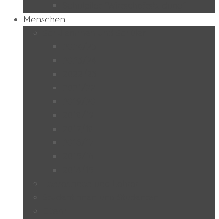
Schulpilot “Wirtschaftsbildung”
Menschen
Schülerinnen und Schüler
2024/25
2023/24
2022/23
2021/22
2019/20
2018/19
2017/18
2016/17
2015/16
2014/15
Lehrerinnen und Lehrer
Studentinnen und Studenten
Eltern