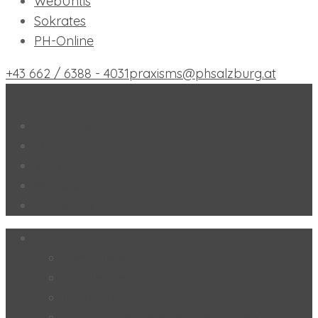
WebUntis
Sokrates
PH-Online
+43 662 / 6388 - 4031
praxisms@phsalzburg.at
Praxis-MS der PH Salzburg
PH Salzburg
Office 365+
WebUntis
Sokrates
PH-Online
Schule
Forschungsschule
Schulmagazin
Inklusion
SoL – „Selbstorganisiertes Lernen“