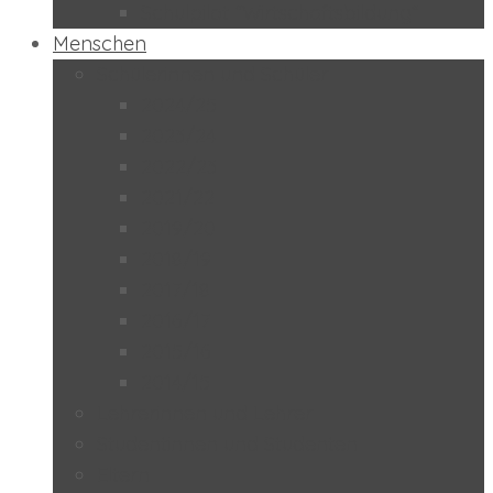
Schulpilot “Wirtschaftsbildung”
Menschen
Schülerinnen und Schüler
2024/25
2023/24
2022/23
2021/22
2019/20
2018/19
2017/18
2016/17
2015/16
2014/15
Lehrerinnen und Lehrer
Studentinnen und Studenten
Eltern