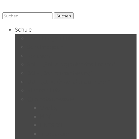
Suchen
Praxis-MS der PH Salzburg
nach:
Schule
Forschungsschule
Schulmagazin
Inklusion
SoL – „Selbstorganisiertes Lernen“
BO – „Berufsorientierung“
UÜ – „Unverbindliche Übungen“
Kinderschutz
Qualitätsgütesiegel
Ökolog
MINT
UNESCO
e-Education