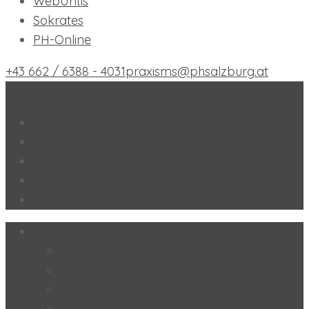
WebUntis
Sokrates
PH-Online
+43 662 / 6388 - 4031
praxisms@phsalzburg.at
Praxis-MS der PH Salzburg
PH Salzburg
Office 365+
WebUntis
Sokrates
PH-Online
Schule
Forschungsschule
Schulmagazin
Inklusion
SoL – „Selbstorganisiertes Lernen“