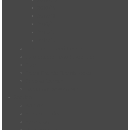
2018/19
2017/18
2016/17
2015/16
2014/15
Lehrerinnen und Lehrer
Studentinnen und Studenten
Eltern
Peers-Projekt “Lernbuddies”
Soziales Lernen
BeratungslehrerInnen
Service
Kontakt
Schulkalender
Formulare
Hausordnung