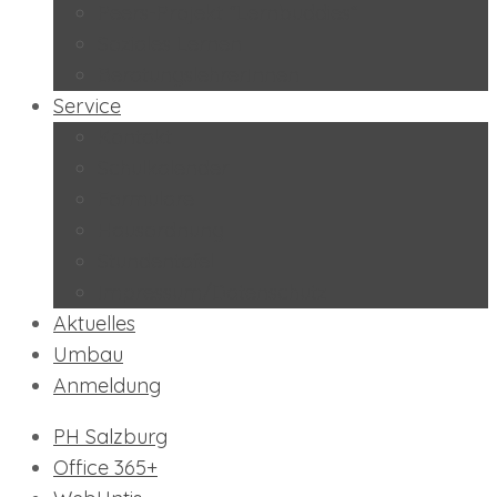
Peers-Projekt “Lernbuddies”
Soziales Lernen
BeratungslehrerInnen
Service
Kontakt
Schulkalender
Formulare
Hausordnung
Stundentafel
Impressum/Datenschutz
Aktuelles
Umbau
Anmeldung
PH Salzburg
Office 365+