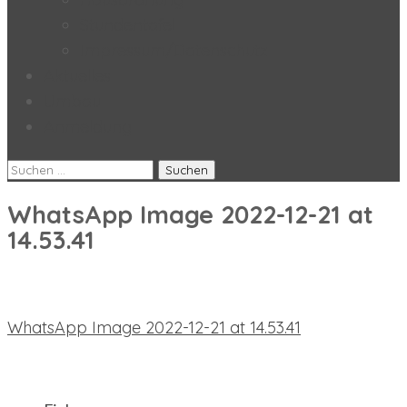
Stundentafel
Impressum/Datenschutz
Aktuelles
Umbau
Anmeldung
Suchen
nach:
WhatsApp Image 2022-12-21 at
14.53.41
Beitragsnavigation
WhatsApp Image 2022-12-21 at 14.53.41
neueste Beiträge