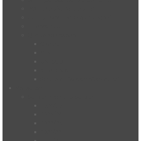
BO – „Berufsorientierung“
UÜ – „Unverbindliche Übungen“
Kinderschutz
Qualitätsgütesiegel
Ökolog
MINT
UNESCO
e-Education
Schulpilot “Wirtschaftsbildung”
Menschen
Schülerinnen und Schüler
2024/25
2023/24
2022/23
2021/22
2019/20