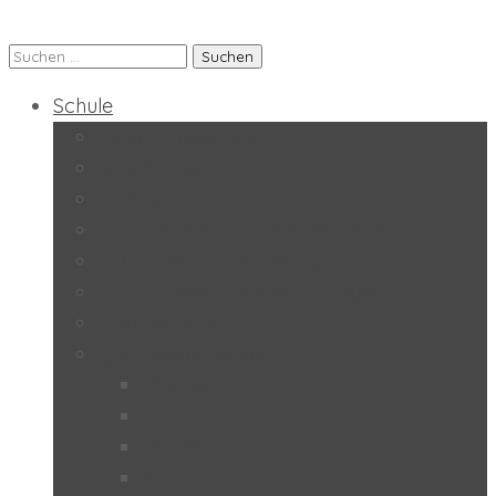
Suchen
Praxis-MS der PH Salzburg
nach:
Schule
Forschungsschule
Schulmagazin
Inklusion
SoL – „Selbstorganisiertes Lernen“
BO – „Berufsorientierung“
UÜ – „Unverbindliche Übungen“
Kinderschutz
Qualitätsgütesiegel
Ökolog
MINT
UNESCO
e-Education