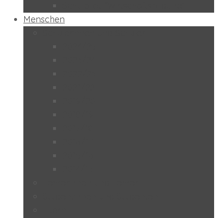
Schulpilot “Wirtschaftsbildung”
Menschen
Schülerinnen und Schüler
2024/25
2023/24
2022/23
2021/22
2019/20
2018/19
2017/18
2016/17
2015/16
2014/15
Lehrerinnen und Lehrer
Studentinnen und Studenten
Eltern