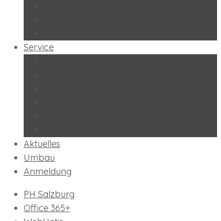
Peers-Projekt “Lernbuddies”
Soziales Lernen
BeratungslehrerInnen
Service
Kontakt
Schulkalender
Formulare
Hausordnung
Stundentafel
Impressum/Datenschutz
Aktuelles
Umbau
Anmeldung
PH Salzburg
Office 365+