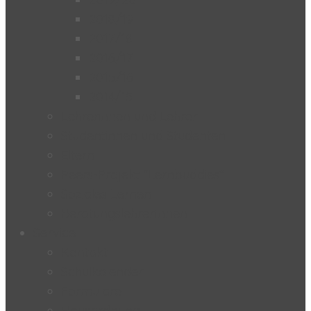
2018/19
2017/18
2016/17
2015/16
2014/15
Lehrerinnen und Lehrer
Studentinnen und Studenten
Eltern
Peers-Projekt “Lernbuddies”
Soziales Lernen
BeratungslehrerInnen
Service
Kontakt
Schulkalender
Formulare
Hausordnung