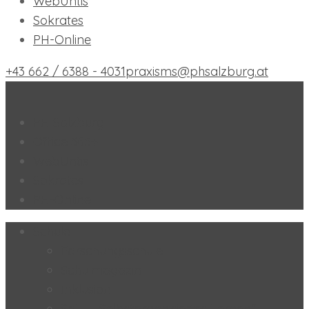
WebUntis
Sokrates
PH-Online
+43 662 / 6388 - 4031
praxisms@phsalzburg.at
Praxis-MS der PH Salzburg
PH Salzburg
Office 365+
WebUntis
Sokrates
PH-Online
Schule
Forschungsschule
Schulmagazin
Inklusion
SoL – „Selbstorganisiertes Lernen“