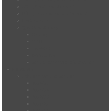
BO – „Berufsorientierung“
UÜ – „Unverbindliche Übungen“
Kinderschutz
Qualitätsgütesiegel
Ökolog
MINT
UNESCO
e-Education
Schulpilot “Wirtschaftsbildung”
Menschen
Schülerinnen und Schüler
2024/25
2023/24
2022/23
2021/22
2019/20