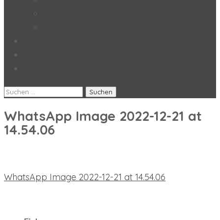
Stundentafel
Impressum/Datenschutz
Aktuelles
Umbau
Anmeldung
Suchen
nach:
WhatsApp Image 2022-12-21 at
14.54.06
Beitragsnavigation
WhatsApp Image 2022-12-21 at 14.54.06
neueste Beiträge