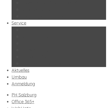
Peers-Projekt “Lernbuddies”
Soziales Lernen
BeratungslehrerInnen
Service
Kontakt
Schulkalender
Formulare
Hausordnung
Stundentafel
Impressum/Datenschutz
Aktuelles
Umbau
Anmeldung
PH Salzburg
Office 365+