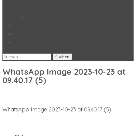
Stundentafel
Impressum/Datenschutz
Aktuelles
Umbau
Anmeldung
Suchen
nach:
WhatsApp Image 2023-10-23 at
09.40.17 (5)
Beitragsnavigation
WhatsApp Image 2023-10-23 at 09.40.17 (5)
neueste Beiträge