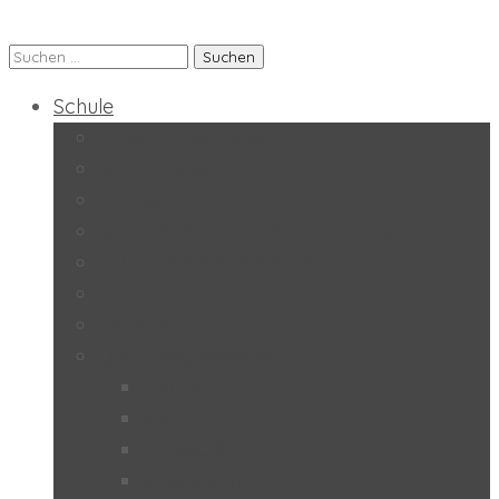
Suchen
Praxis-MS der PH Salzburg
nach:
Schule
Forschungsschule
Schulmagazin
Inklusion
SoL – „Selbstorganisiertes Lernen“
BO – „Berufsorientierung“
UÜ – „Unverbindliche Übungen“
Kinderschutz
Qualitätsgütesiegel
Ökolog
MINT
UNESCO
e-Education