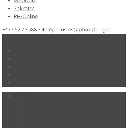
WebUntis
Sokrates
PH-Online
+43 662 / 6388 - 4031
praxisms@phsalzburg.at
Praxis-MS der PH Salzburg
PH Salzburg
Office 365+
WebUntis
Sokrates
PH-Online
Schule
Forschungsschule
Schulmagazin
Inklusion
SoL – „Selbstorganisiertes Lernen“