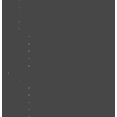
BO – „Berufsorientierung“
UÜ – „Unverbindliche Übungen“
Kinderschutz
Qualitätsgütesiegel
Ökolog
MINT
UNESCO
e-Education
Schulpilot “Wirtschaftsbildung”
Menschen
Schülerinnen und Schüler
2024/25
2023/24
2022/23
2021/22
2019/20