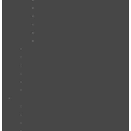
2018/19
2017/18
2016/17
2015/16
2014/15
Lehrerinnen und Lehrer
Studentinnen und Studenten
Eltern
Peers-Projekt “Lernbuddies”
Soziales Lernen
BeratungslehrerInnen
Service
Kontakt
Schulkalender
Formulare
Hausordnung